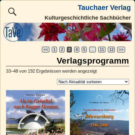
Tauchaer Verlag
Kulturgeschichtliche Sachbücher
<<
1
2
3
4
5
…
11
12
>>
Verlagsprogramm
33–48 von 192 Ergebnissen werden angezeigt