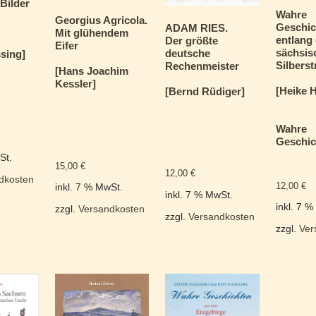
Bilder
Wahre
Georgius Agricola.
Geschic
ADAM RIES.
Mit glühendem
entlang
Der größte
Eifer
sächsis
deutsche
sing]
Silberst
Rechenmeister
[Hans Joachim
Kessler]
[Heike 
[Bernd Rüdiger]
Wahre
Geschic
St.
15,00
€
12,00
€
dkosten
12,00
€
inkl. 7 % MwSt.
inkl. 7 % MwSt.
inkl. 7 
zzgl.
Versandkosten
zzgl.
Versandkosten
zzgl.
Ver