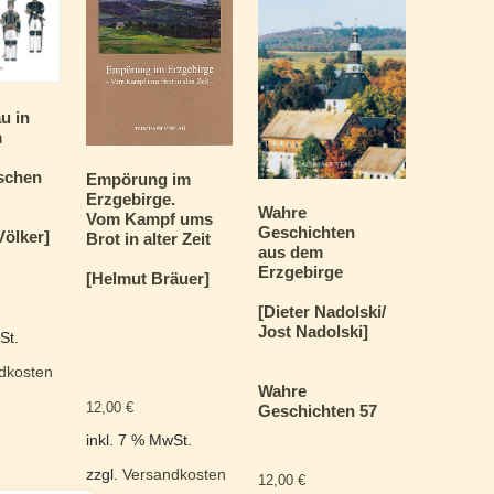
u in
m
r
schen
Empörung im
Erzgebirge.
Wahre
Vom Kampf ums
Geschichten
Völker]
Brot in alter Zeit
aus dem
Erzgebirge
[Helmut Bräuer]
[Dieter Nadolski/
Jost Nadolski]
St.
dkosten
Wahre
12,00
€
Geschichten 57
inkl. 7 % MwSt.
zzgl.
Versandkosten
12,00
€