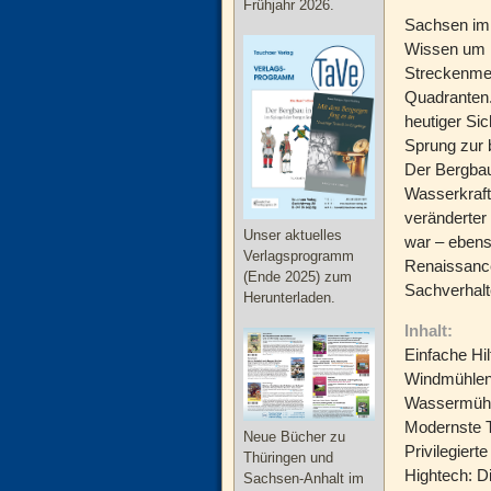
Frühjahr 2026.
Sachsen im 
Wissen um n
Streckenme
Quadranten.
heutiger Si
Sprung zur 
Der Bergbau
Wasserkraft
veränderter
Unser aktuelles
war – ebens
Verlagsprogramm
Renaissance
(Ende 2025) zum
Sachverhalt
Herunterladen.
Inhalt:
Einfache Hi
Windmühlen
Wassermühle
Modernste T
Neue Bücher zu
Privilegier
Thüringen und
Hightech: 
Sachsen-Anhalt im