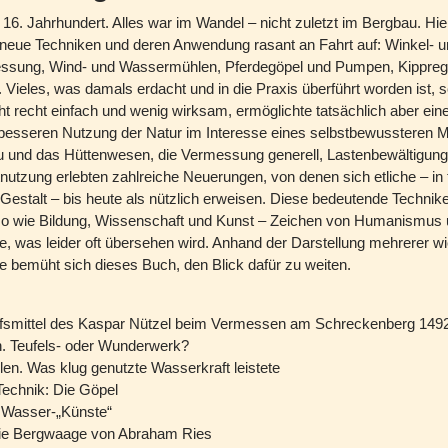
16. Jahrhundert. Alles war im Wandel – nicht zuletzt im Bergbau. Hi
eue Techniken und deren Anwendung rasant an Fahrt auf: Winkel- u
ssung, Wind- und Wassermühlen, Pferdegöpel und Pumpen, Kippreg
 Vieles, was damals erdacht und in die Praxis überführt worden ist, 
cht recht einfach und wenig wirksam, ermöglichte tatsächlich aber ei
besseren Nutzung der Natur im Interesse eines selbstbewussteren 
 und das Hüttenwesen, die Vermessung generell, Lastenbewältigung
nutzung erlebten zahlreiche Neuerungen, von denen sich etliche – in 
 Gestalt – bis heute als nützlich erweisen. Diese bedeutende Technik
o wie Bildung, Wissenschaft und Kunst – Zeichen von Humanismus
, was leider oft übersehen wird. Anhand der Darstellung mehrerer wi
e bemüht sich dieses Buch, den Blick dafür zu weiten.
lfsmittel des Kaspar Nützel beim Vermessen am Schreckenberg 149
. Teufels- oder Wunderwerk?
n. Was klug genutzte Wasserkraft leistete
echnik: Die Göpel
te Wasser-„Künste“
Die Bergwaage von Abraham Ries