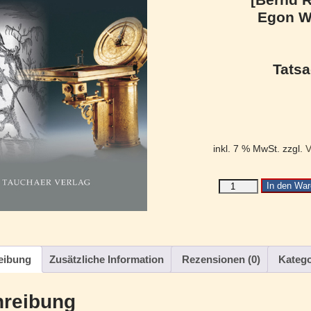
Egon W
Tats
inkl. 7 % MwSt.
zzgl.
V
In den War
eibung
Zusätzliche Information
Rezensionen (0)
Katego
reibung