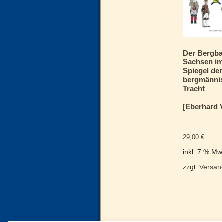
Der Bergba
Sachsen i
Spiegel de
bergmänni
Tracht
[Eberhard 
29,00
€
inkl. 7 % Mw
zzgl.
Versan