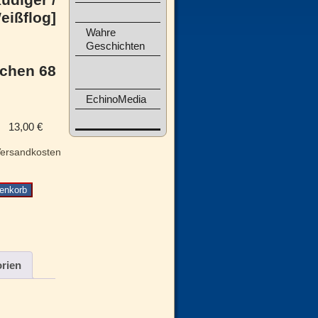
eißflog]
Wahre
Geschichten
achen 68
EchinoMedia
13,00
€
ersandkosten
enkorb
rien