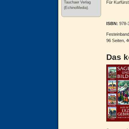
Für Kurfürs
Tauchaer Verlag
(EchinoMedia).
ISBN:
978-3
Festeinban
96 Seiten, 
Das k