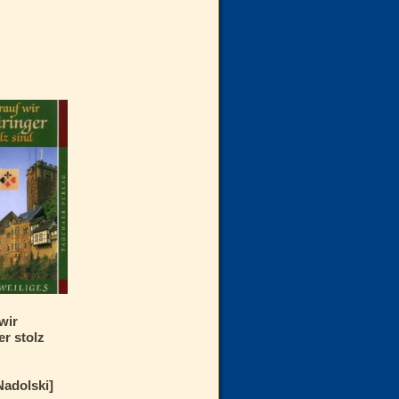
wir
r stolz
Nadolski]