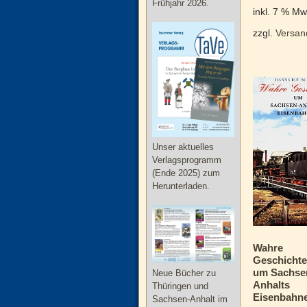
Frühjahr 2026.
inkl. 7 % Mw
zzgl.
Versan
Unser aktuelles
Verlagsprogramm
(Ende 2025) zum
Herunterladen.
Wahre
Geschicht
um Sachse
Neue Bücher zu
Anhalts
Thüringen und
Eisenbahn
Sachsen-Anhalt im