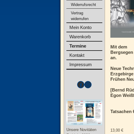
Widerrufsrecht
Vertrag
widerrufen
Mein Konto
Warenkorb
Termine
Mit dem
Bergsegen 
Kontakt
an.
Impressum
Neue Techn
Erzgebirge 
Frühen Neu
[Bernd Rüd
Egon Weißf
Tatsachen 
Unsere Novitäten
13,00
€