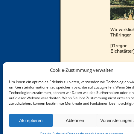
Wir wirklic
Thüringer
[Gregor
Eichstätter
Tatsachen 
Cookie-Zustimmung verwalten
Um Ihnen ein optimales Erlebnis zu bieten, verwenden wir Technologien wi
12,00
€
um Geräteinformationen zu speichern bzw. darauf zuzugreifen. Wenn Sie 
Technologien zustimmen, können wir Daten wie das Surfverhalten oder ein
inkl. 7 % Mw
auf dieser Website verarbeiten. Wenn Sie Ihre Zustimmung nicht erteilen o
zurückziehen, können bestimmte Merkmale und Funktionen beeinträchtigt
zzgl.
Versan
Akzeptieren
Ablehnen
Voreinstellungen
Cookie-Richtlinie
Datenschutzerklärung
Impressum