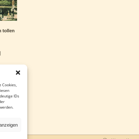
h tollen
]
13
e Cookies,
diesen
deutige IDs
St.
der
 werden.
dkosten
 anzeigen