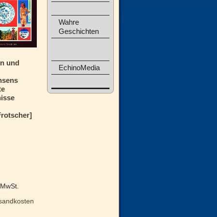
Wahre
Geschichten
n und
EchinoMedia
hsens
te
isse
Frotscher]
% MwSt.
sandkosten