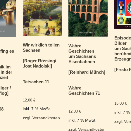
Episode
Bilder
Wir wirklich tollen
Wahre
um Sac
Sachsen
Geschichten
fing es
berühm
um Sachsens
Erzeugn
[Roger Rössing/
Eisenbahnen
Jost Nadolski]
ik im
[Fredo 
[Reinhard Münch]
in der
zeit
Tatsachen 11
Wahre
iger /
Geschichten 71
log]
12,00
€
15,00
€
68
inkl. 7 % MwSt.
12,00
€
inkl. 7 
zzgl.
Versandkosten
inkl. 7 % MwSt.
zzgl.
Ver
zzgl.
Versandkosten