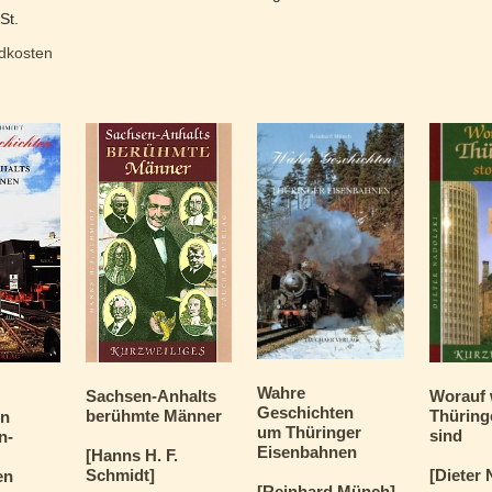
St.
dkosten
Wahre
Sachsen-Anhalts
Worauf 
Geschichten
berühmte Männer
Thüringe
en
um Thüringer
sind
n-
Eisenbahnen
[Hanns H. F.
Schmidt]
[Dieter 
en
[Reinhard Münch]