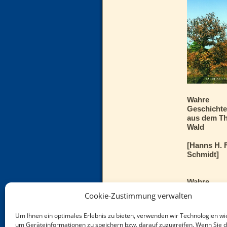
Wahre
Geschicht
aus dem Th
Wald
[Hanns H. F
Schmidt]
Wahre
Geschichte
Cookie-Zustimmung verwalten
Um Ihnen ein optimales Erlebnis zu bieten, verwenden wir Technologien wi
12,00
€
um Geräteinformationen zu speichern bzw. darauf zuzugreifen. Wenn Sie 