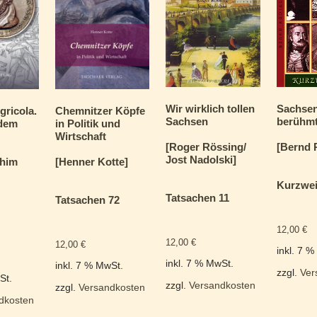
Wir wirklich tollen
Sachse
gricola.
Chemnitzer Köpfe
Sachsen
berühm
ndem
in Politik und
Wirtschaft
[Roger Rössing/
[Bernd 
Jost Nadolski]
chim
[Henner Kotte]
Kurzwei
Tatsachen 11
Tatsachen 72
12,00
€
12,00
€
12,00
€
inkl. 7 
inkl. 7 % MwSt.
inkl. 7 % MwSt.
zzgl.
Ver
St.
zzgl.
Versandkosten
zzgl.
Versandkosten
dkosten