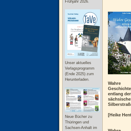
Frühjahr 2026.
Unser aktuelles
Verlagsprogramm
(Ende 2025) zum
Herunterladen.
Wahre
Geschicht
entlang de
sächsisch
Silberstraß
[Heike Hen
Neue Bücher zu
Thüringen und
Sachsen-Anhalt im
Wahre