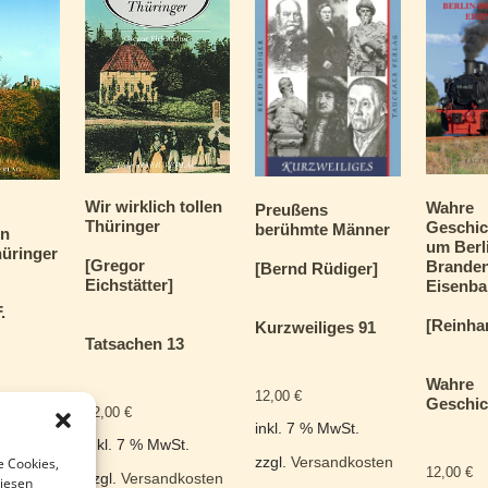
Wir wirklich tollen
Wahre
Preußens
Thüringer
Geschic
berühmte Männer
en
um Berl
üringer
[Gregor
Brande
[Bernd Rüdiger]
Eichstätter]
Eisenb
.
[Reinha
Kurzweiliges 91
Tatsachen 13
Wahre
12,00
€
Geschic
n 35
12,00
€
inkl. 7 % MwSt.
inkl. 7 % MwSt.
e Cookies,
zzgl.
Versandkosten
12,00
€
zzgl.
Versandkosten
diesen