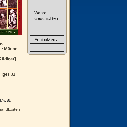
Wahre
Geschichten
EchinoMedia
ns
te Männer
Rüdiger]
liges 32
% MwSt.
sandkosten