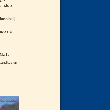
wir
r stolz
Nadolski]
liges 78
% MwSt.
sandkosten