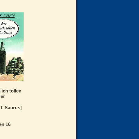
lich tollen
ner
T. Saurus]
en 16