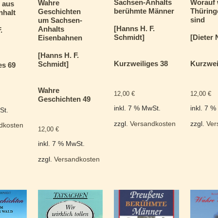
Sachsen-Anhalts
Worauf 
Wahre
r aus
berühmte Männer
Thüringe
Geschichten
nhalt
sind
um Sachsen-
[Hanns H. F.
Anhalts
.
Schmidt]
[Dieter 
Eisenbahnen
[Hanns H. F.
Kurzweiliges 38
Kurzwei
Schmidt]
es 69
Wahre
12,00
€
12,00
€
Geschichten 49
inkl. 7 % MwSt.
inkl. 7 
St.
zzgl.
Versandkosten
zzgl.
Ver
dkosten
12,00
€
inkl. 7 % MwSt.
zzgl.
Versandkosten