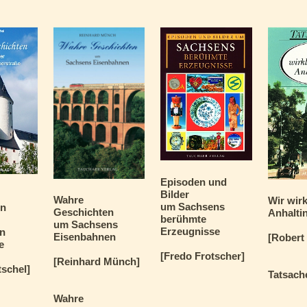
Episoden und
Bilder
Wahre
Wir wirk
um Sachsens
en
Geschichten
Anhalti
berühmte
r
um Sachsens
Erzeugnisse
en
Eisenbahnen
[Robert 
e
[Fredo Frotscher]
[Reinhard Münch]
tschel]
Tatsach
Wahre