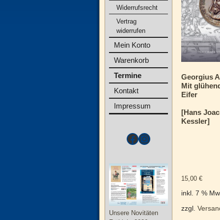
Widerrufsrecht
Vertrag
widerrufen
Mein Konto
Warenkorb
Termine
Georgius A
Mit glühe
Kontakt
Eifer
Impressum
[Hans Joa
Kessler]
15,00
€
inkl. 7 % Mw
zzgl.
Versan
Unsere Novitäten