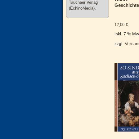
Tauchaer Verlag
Geschichte
(EchinoMedia).
12,00
€
inkl. 7 % Mw
zzgl.
Versan