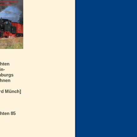
hten
in-
nburgs
ahnen
rd Münch]
hten 85