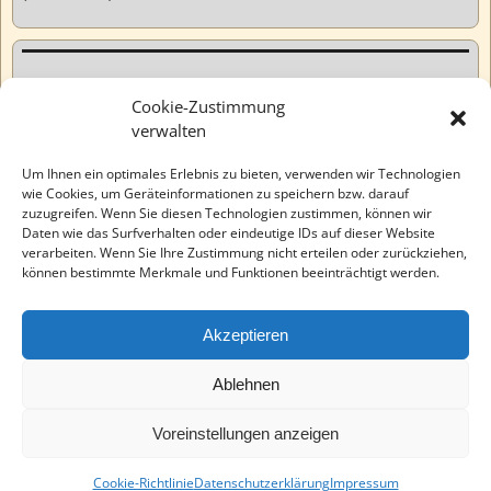
Kurzweiliges
Cookie-Zustimmung
verwalten
Tatsachen
Um Ihnen ein optimales Erlebnis zu bieten, verwenden wir Technologien
wie Cookies, um Geräteinformationen zu speichern bzw. darauf
zuzugreifen. Wenn Sie diesen Technologien zustimmen, können wir
Varia
Daten wie das Surfverhalten oder eindeutige IDs auf dieser Website
verarbeiten. Wenn Sie Ihre Zustimmung nicht erteilen oder zurückziehen,
können bestimmte Merkmale und Funktionen beeinträchtigt werden.
Wahre Geschichten
Akzeptieren
EchinoMedia
Ablehnen
Voreinstellungen anzeigen
©2026 -
Tauchaer Verlag
-
Weaver Xtreme Theme
Datenschutzerklärung
Cookie-Richtlinie
Datenschutzerklärung
Impressum