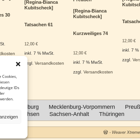
[Regina-Bianca
Kubitsc
Kubitscheck]
[Regina-Bianca
es 30
Kubitscheck]
Tatsach
Tatsachen 61
Kurzweiliges 74
12,00
€
St.
12,00
€
inkl. 7 
12,00
€
inkl. 7 % MwSt.
dkosten
zzgl.
Ver
inkl. 7 % MwSt.
zzgl.
Versandkosten
zzgl.
Versandkosten
e Cookies,
diesen
deutige IDs
der
 werden.
lin-Brandenburg
Mecklenburg-Vorpommern
Preu
Sachsen
Sachsen-Anhalt
Thüringen
 anzeigen
-
Weaver Xtrem