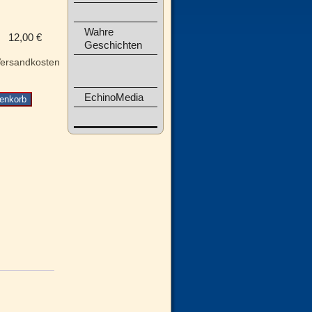
Wahre
12,00
€
Geschichten
ersandkosten
EchinoMedia
enkorb