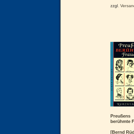
zzgl.
Versan
Preußens
berühmte 
[Bernd Rüd