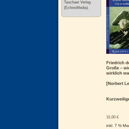
Tauchaer Verlag
(EchinoMedia).
Friedrich d
Große – wi
wirklich wa
[Norbert Le
Kurzweilig
15,00
€
inkl. 7 % Mw