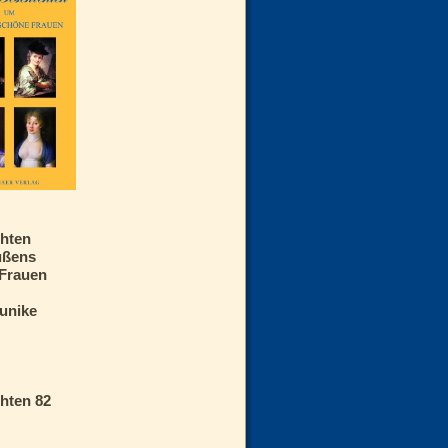
hten
ußens
Frauen
unike
hten 82