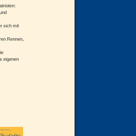
trioten:
 und
r sich mit
ären Rennen,
ie
s eigenen