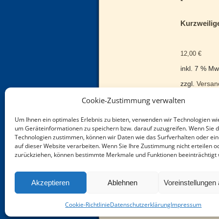
Kurzweilig
12,00
€
inkl. 7 % Mw
zzgl.
Versan
Cookie-Zustimmung verwalten
Um Ihnen ein optimales Erlebnis zu bieten, verwenden wir Technologien wi
um Geräteinformationen zu speichern bzw. darauf zuzugreifen. Wenn Sie 
Technologien zustimmen, können wir Daten wie das Surfverhalten oder ein
auf dieser Website verarbeiten. Wenn Sie Ihre Zustimmung nicht erteilen o
zurückziehen, können bestimmte Merkmale und Funktionen beeinträchtigt
Ber
Akzeptieren
Ablehnen
Voreinstellungen
Cookie-Richtlinie
Datenschutzerklärung
Impressum
©2026 -
Tauchaer Verlag