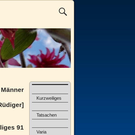
 Männer
Kurzweiliges
Rüdiger]
Tatsachen
liges 91
Varia