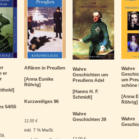
er
Affären in Preußen
Wahre
Wahre
e er
Geschic
Geschichten um
r
[Anna Eunike
um Pre
Preußens Adel
Röhrig]
schöne 
ithold]
[Hanns H. F.
[Anna E
Schmidt]
Kurzweiliges 96
Röhrig]
es 54/55
Wahre
Wahre
Geschichten 39
12,00
€
Geschic
inkl. 7 % MwSt.
St.
12,00
€