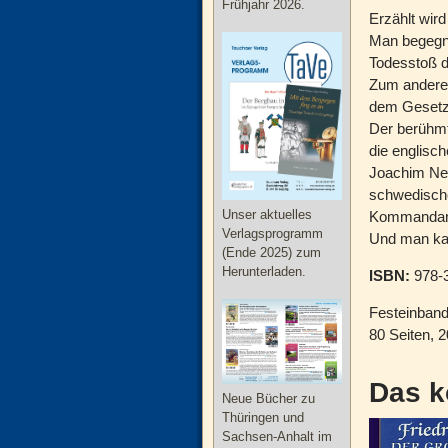
Frühjahr 2026.
Erzählt wird
Man begegne
Todesstoß d
Zum anderen
dem Gesetz u
Der berühmt
die englisc
Joachim Nett
schwedische
Unser aktuelles
Kommandan
Verlagsprogramm
Und man ka
(Ende 2025) zum
Herunterladen.
ISBN:
978-3
Festeinban
80 Seiten, 
Das k
Neue Bücher zu
Thüringen und
Sachsen-Anhalt im