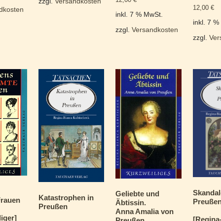
zzgl.
Versandkosten
12,00
€
dkosten
inkl. 7 % MwSt.
inkl. 7 
zzgl.
Versandkosten
zzgl.
Ver
Skandal
Geliebte und
Katastrophen in
Frauen
Preuße
Äbtissin.
Preußen
Anna Amalia von
iger]
[Regina
Preußen