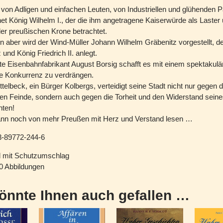
 von Adligen und einfachen Leuten, von Industriellen und glühenden Pa
t König Wilhelm I., der die ihm angetragene Kaiserwürde als Laster
er preußischen Krone betrachtet.
 aber wird der Wind-Müller Johann Wilhelm Gräbenitz vorgestellt, de
nd König Friedrich II. anlegt.
e Eisenbahnfabrikant August Borsig schafft es mit einem spektakul
he Konkurrenz zu verdrängen.
elbeck, ein Bürger Kolbergs, verteidigt seine Stadt nicht nur gegen d
n Feinde, sondern auch gegen die Torheit und den Widerstand seine
ten!
nn noch von mehr Preußen mit Herz und Verstand lesen …
-89772-244-6
d mit Schutzumschlag
20 Abbildungen
önnte Ihnen auch gefallen …