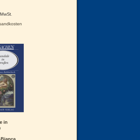
% MwSt.
sandkosten
e in
n
-Bianca