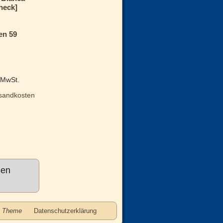
heck]
en 59
% MwSt.
sandkosten
ßen
e Theme
Datenschutzerklärung