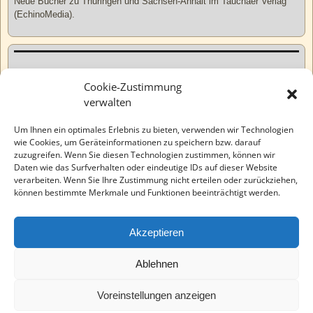
Neue Bücher zu Thüringen und Sachsen-Anhalt im Tauchaer Verlag
(EchinoMedia).
Kurzweiliges
Cookie-Zustimmung
verwalten
Tatsachen
Um Ihnen ein optimales Erlebnis zu bieten, verwenden wir Technologien
wie Cookies, um Geräteinformationen zu speichern bzw. darauf
zuzugreifen. Wenn Sie diesen Technologien zustimmen, können wir
Varia
Daten wie das Surfverhalten oder eindeutige IDs auf dieser Website
verarbeiten. Wenn Sie Ihre Zustimmung nicht erteilen oder zurückziehen,
können bestimmte Merkmale und Funktionen beeinträchtigt werden.
Wahre Geschichten
Akzeptieren
EchinoMedia
Ablehnen
Voreinstellungen anzeigen
©2026 -
Tauchaer Verlag