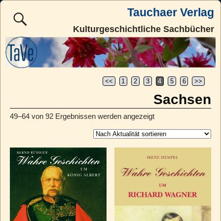
Tauchaer Verlag
Kulturgeschichtliche Sachbücher
<<
1
2
3
4
5
6
>>
Sachsen
49–64 von 92 Ergebnissen werden angezeigt