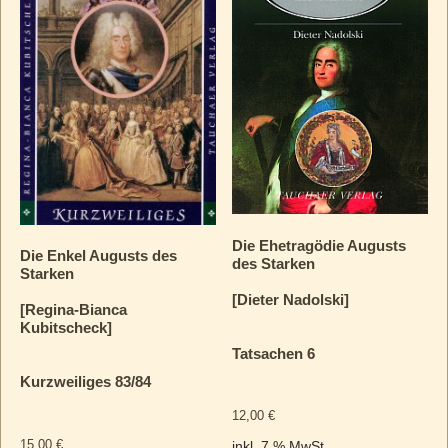
Die Ehetragödie Augusts
Die Enkel Augusts des
des Starken
Starken
[Dieter Nadolski]
[Regina-Bianca
Kubitscheck]
Tatsachen 6
Kurzweiliges 83/84
12,00
€
15,00
€
inkl. 7 % MwSt.