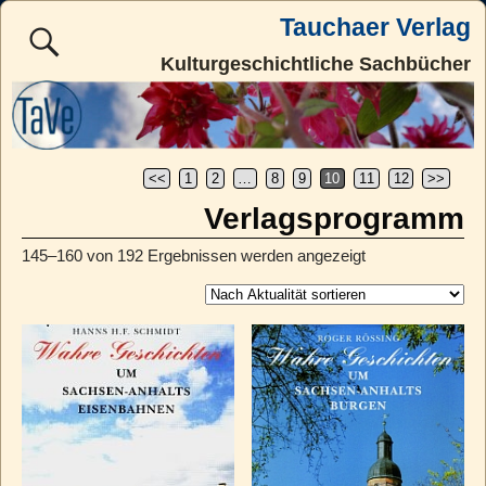
Tauchaer Verlag
Kulturgeschichtliche Sachbücher
<<
1
2
…
8
9
10
11
12
>>
Verlagsprogramm
145–160 von 192 Ergebnissen werden angezeigt