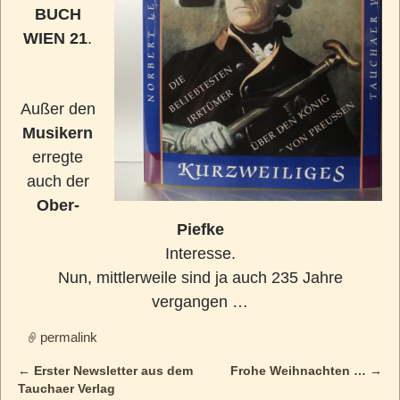
BUCH
WIEN 21
.
Außer den
Musikern
erregte
auch der
Ober-
Piefke
Interesse.
Nun, mittlerweile sind ja auch 235 Jahre
vergangen …
permalink
←
Erster Newsletter aus dem
Frohe Weihnachten …
→
Post navigation
Tauchaer Verlag