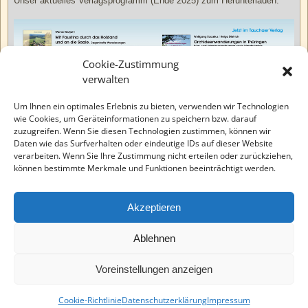
Unser aktuelles Verlagsprogramm (Ende 2025) zum Herunterladen.
Cookie-Zustimmung
verwalten
Um Ihnen ein optimales Erlebnis zu bieten, verwenden wir Technologien
wie Cookies, um Geräteinformationen zu speichern bzw. darauf
zuzugreifen. Wenn Sie diesen Technologien zustimmen, können wir
Daten wie das Surfverhalten oder eindeutige IDs auf dieser Website
verarbeiten. Wenn Sie Ihre Zustimmung nicht erteilen oder zurückziehen,
können bestimmte Merkmale und Funktionen beeinträchtigt werden.
Akzeptieren
Neue Bücher zu Thüringen und Sachsen-Anhalt im Tauchaer Verlag
Ablehnen
(EchinoMedia).
Voreinstellungen anzeigen
©2026 -
Tauchaer Verlag
-
Weaver Xtreme Theme
Datenschutzerklärung
Cookie-Richtlinie
Datenschutzerklärung
Impressum