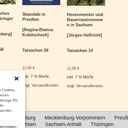
sches
Skandale in
Hexenmeister und
üringer
Preußen
Bauernastronome
n in Sachsen
[Regina-Bianca
hberg]
Kubitscheck]
[Jürgen Helfricht]
58
Tatsachen 59
Tatsachen 14
12,00
€
12,00
€
St.
inkl. 7 % MwSt.
inkl. 7 % MwSt.
dkosten
zzgl.
Versandkosten
zzgl.
Versandkosten
e Cookies,
diesen
deutige IDs
der
 werden.
lin-Brandenburg
Mecklenburg-Vorpommern
Preu
Sachsen
Sachsen-Anhalt
Thüringen
 anzeigen