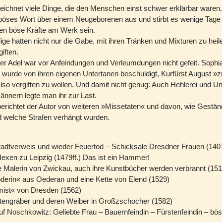
eichnet viele Dinge, die den Menschen einst schwer erklärbar waren
böses Wort über einem Neugeborenen aus und stirbt es wenige Tage 
n böse Kräfte am Werk sein.
ige hatten nicht nur die Gabe, mit ihren Tränken und Mixturen zu heil
iften.
er Adel war vor Anfeindungen und Verleumdungen nicht gefeit. Sophi
wurde von ihren eigenen Untertanen beschuldigt, Kurfürst August »
lso vergiften zu wollen. Und damit nicht genug: Auch Hehlerei und U
nnern legte man ihr zur Last.
richtet der Autor von weiteren »Missetaten« und davon, wie Gestän
d welche Strafen verhängt wurden.
tadtverweis und wieder Feuertod – Schicksale Dresdner Frauen (140
Hexen zu Leipzig (1479ff.) Das ist ein Hammer!
ie Malerin von Zwickau, auch ihre Kunstbücher werden verbrannt (151
oderin« aus Oederan und eine Kette von Elend (1529)
ist« von Dresden (1562)
engräber und deren Weiber in Großzschocher (1582)
auf Noschkowitz: Geliebte Frau – Bauernfeindin – Fürstenfeindin – b