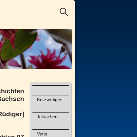
hichten
 Sachsen
Kurzweiliges
Rüdiger]
Tatsachen
Varia
hten 97