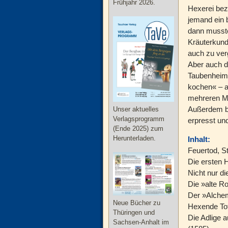
Frühjahr 2026.
Hexerei bez
jemand ein 
dann musste
Kräuterkund
auch zu verg
Aber auch d
Taubenheim 
kochen« – a
mehreren Mä
Außerdem be
Unser aktuelles
Verlagsprogramm
erpresst un
(Ende 2025) zum
Herunterladen.
Inhalt:
Feuertod, S
Die ersten 
Nicht nur d
Die »alte R
Der »Alchem
Neue Bücher zu
Hexende Tot
Thüringen und
Die Adlige 
Sachsen-Anhalt im