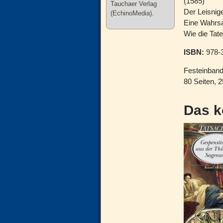
(1585)
Tauchaer Verlag
Der Leisnig
(EchinoMedia).
Eine Wahrsa
Wie die Tate
ISBN:
978-3
Festeinban
80 Seiten, 
Das k