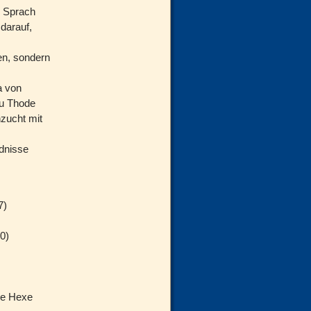
. Sprach
darauf,
en, sondern
a von
zu Thode
nzucht mit
dnisse
7)
0)
öse Hexe