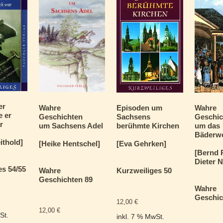
er
Wahre
Episoden um
Wahre
e er
Geschichten
Sachsens
Geschic
r
um Sachsens Adel
berühmte Kirchen
um das
Bäderw
ithold]
[Heike Hentschel]
[Eva Gehrken]
[Bernd 
Dieter N
es 54/55
Wahre
Kurzweiliges 50
Geschichten 89
Wahre
Geschic
12,00
€
12,00
€
St.
inkl. 7 % MwSt.