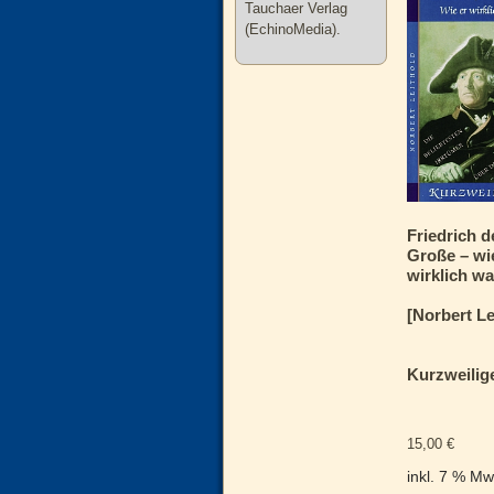
Tauchaer Verlag
(EchinoMedia).
Friedrich d
Große – wi
wirklich wa
[Norbert Le
Kurzweilig
15,00
€
inkl. 7 % Mw