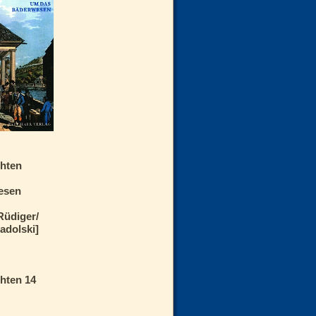
hten
esen
Rüdiger/
adolski]
hten 14