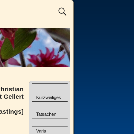
hristian
 Gellert
Kurzweiliges
astings]
Tatsachen
Varia