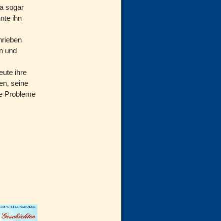
ja sogar
nte ihn
hrieben
n und
ute ihre
en, seine
ne Probleme