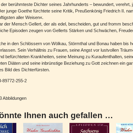
r der berühmteste Dichter seines Jahrhunderts – bewundert, verehrt, 
er junge Goethe fürchtete seine Kritik, Preußenkönig Friedrich II. nan
ftigsten aller Weisen«.
r der Mensch Gellert, der als edel, bescheiden, gut und fromm besc
eiche Episoden zeugen von Gellerts Stärken und Schwächen, Freude
he in den Schlössern von Wölkau, Störmthal und Bonau haben bis he
rlassen. Sein Verhältnis zu Frauen, seine Angst vor lustvollen Träum
und befürchteten Krankheiten, seine Meinung zu Kuraufenthalten, sei
eten Diäten und seine inbrünstige Beziehung zu Gott zeichnen ein gar
s Bild des Dichterfürsten.
-89772-255-2
23 Abbildungen
önnte Ihnen auch gefallen …