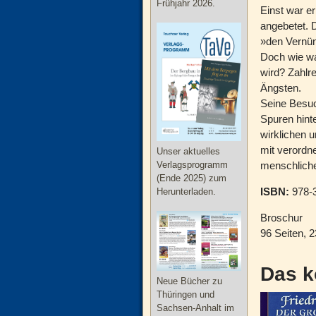
Frühjahr 2026.
Einst war e
angebetet. D
»den Vernün
Doch wie wa
wird? Zahlr
Ängsten.
Seine Besuc
Spuren hinte
wirklichen 
mit verordn
Unser aktuelles
Verlagsprogramm
menschliche
(Ende 2025) zum
ISBN:
978-3
Herunterladen.
Broschur
96 Seiten, 
Das k
Neue Bücher zu
Thüringen und
Sachsen-Anhalt im