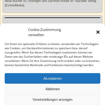
Neue Bücher zu Thüringen und Sachsen-Anhalt im Tauchaer Verlag
(EchinoMedia).
Kurzweiliges
Cookie-Zustimmung
verwalten
Tatsachen
Um Ihnen ein optimales Erlebnis zu bieten, verwenden wir Technologien
wie Cookies, um Geräteinformationen zu speichern bzw. darauf
zuzugreifen. Wenn Sie diesen Technologien zustimmen, können wir
Varia
Daten wie das Surfverhalten oder eindeutige IDs auf dieser Website
verarbeiten. Wenn Sie Ihre Zustimmung nicht erteilen oder zurückziehen,
können bestimmte Merkmale und Funktionen beeinträchtigt werden.
Wahre Geschichten
Akzeptieren
EchinoMedia
Ablehnen
Voreinstellungen anzeigen
©2026 -
Tauchaer Verlag