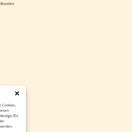
dkosten
e Cookies,
diesen
deutige IDs
der
 werden.