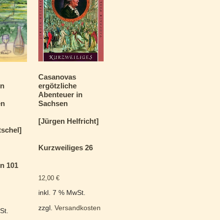
Casanovas
ergötzliche
en
Abenteuer in
r
Sachsen
en
e
[Jürgen Helfricht]
tschel]
Kurzweiliges 26
n 101
12,00
€
inkl. 7 % MwSt.
zzgl.
Versandkosten
St.