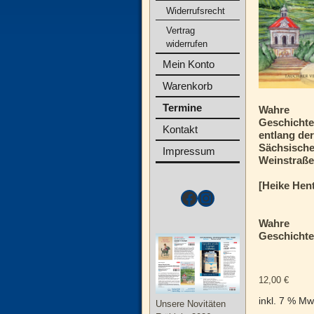
Widerrufsrecht
Vertrag
widerrufen
Mein Konto
Warenkorb
Termine
Wahre
Geschicht
Kontakt
entlang de
Sächsisch
Impressum
Weinstraß
[Heike Hen
Wahre
Geschichte
12,00
€
inkl. 7 % Mw
Unsere Novitäten