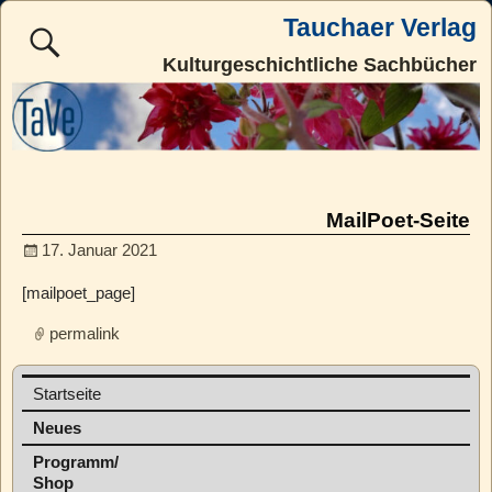
Tauchaer Verlag
Kulturgeschichtliche Sachbücher
MailPoet-Seite
Post navigation
17. Januar 2021
[mailpoet_page]
permalink
Post navigation
Startseite
Neues
Programm/
Shop