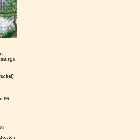
en
nburgs
tschel]
n 95
St.
dkosten