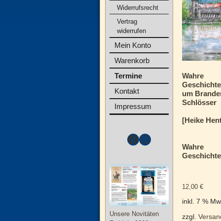
Widerrufsrecht
Vertrag
widerrufen
Mein Konto
Warenkorb
Wahre
Termine
Geschicht
Kontakt
um Brande
Schlösser
Impressum
[Heike Hen
Wahre
Geschichte
12,00
€
inkl. 7 % Mw
Unsere Novitäten
zzgl.
Versan