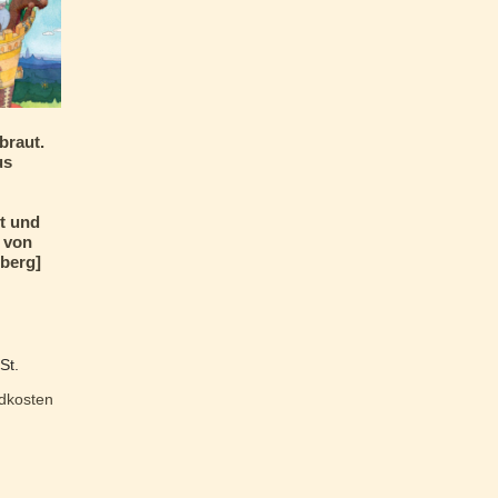
braut.
us
t und
t von
berg]
St.
dkosten