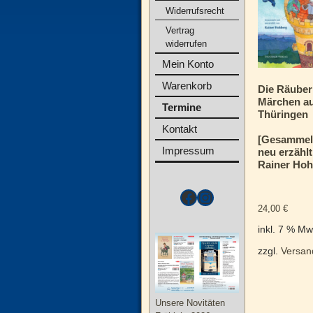
Widerrufsrecht
Vertrag
widerrufen
Mein Konto
Warenkorb
Die Räuber
Märchen a
Termine
Thüringen
Kontakt
[Gesammel
Impressum
neu erzähl
Rainer Hoh
24,00
€
inkl. 7 % Mw
zzgl.
Versan
Unsere Novitäten