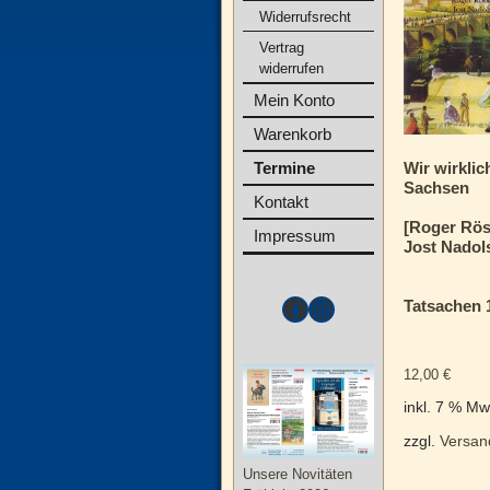
Widerrufsrecht
Vertrag
widerrufen
Mein Konto
Warenkorb
Termine
Wir wirklic
Sachsen
Kontakt
[Roger Rös
Impressum
Jost Nadols
Tatsachen 
12,00
€
inkl. 7 % Mw
zzgl.
Versan
Unsere Novitäten