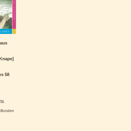
 aus
Knape]
es 58
St.
dkosten