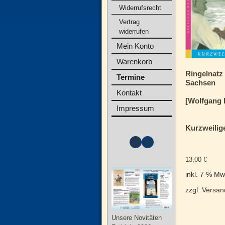
Widerrufsrecht
Vertrag
widerrufen
Mein Konto
Warenkorb
Ringelnatz
Termine
Sachsen
Kontakt
[Wolfgang 
Impressum
Kurzweilig
13,00
€
inkl. 7 % Mw
zzgl.
Versan
Unsere Novitäten