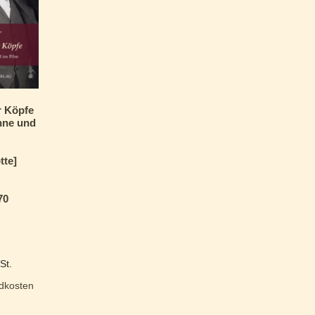
r Köpfe
hne und
tte]
70
St.
dkosten