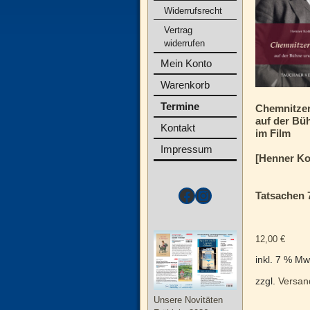
Widerrufsrecht
Vertrag
widerrufen
Mein Konto
Warenkorb
Termine
Chemnitze
auf der Bü
Kontakt
im Film
Impressum
[Henner Ko
Tatsachen 
12,00
€
inkl. 7 % Mw
zzgl.
Versan
Unsere Novitäten