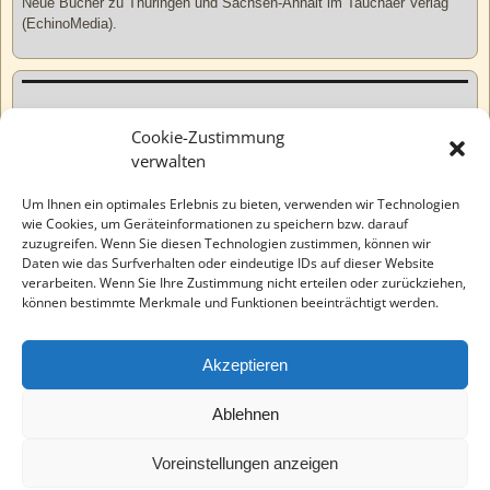
Neue Bücher zu Thüringen und Sachsen-Anhalt im Tauchaer Verlag
(EchinoMedia).
Kurzweiliges
Cookie-Zustimmung
verwalten
Tatsachen
Um Ihnen ein optimales Erlebnis zu bieten, verwenden wir Technologien
wie Cookies, um Geräteinformationen zu speichern bzw. darauf
zuzugreifen. Wenn Sie diesen Technologien zustimmen, können wir
Varia
Daten wie das Surfverhalten oder eindeutige IDs auf dieser Website
verarbeiten. Wenn Sie Ihre Zustimmung nicht erteilen oder zurückziehen,
können bestimmte Merkmale und Funktionen beeinträchtigt werden.
Wahre Geschichten
Akzeptieren
EchinoMedia
Ablehnen
Voreinstellungen anzeigen
©2026 -
Tauchaer Verlag