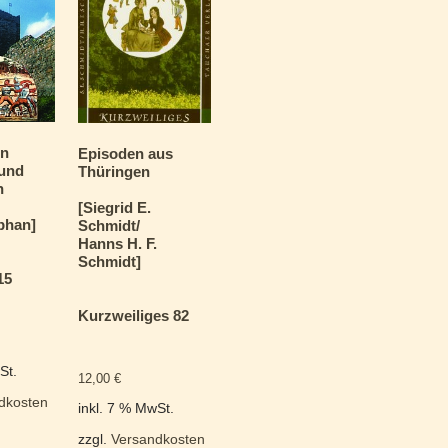
in
Episoden aus
 und
Thüringen
n
[Siegrid E.
phan]
Schmidt/
Hanns H. F.
Schmidt]
15
Kurzweiliges 82
St.
12,00
€
dkosten
inkl. 7 % MwSt.
zzgl.
Versandkosten