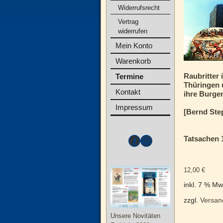
Widerrufsrecht
Vertrag
widerrufen
Mein Konto
Warenkorb
Raubritter 
Termine
Thüringen
Kontakt
ihre Burge
Impressum
[Bernd Ste
Tatsachen 
12,00
€
inkl. 7 % Mw
zzgl.
Versan
Unsere Novitäten