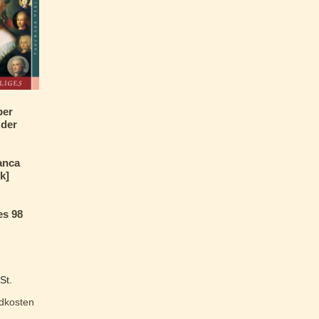
ber
 der
anca
k]
es 98
St.
dkosten