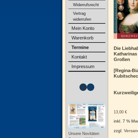
Widerrufsrecht
Vertrag
widerrufen
Mein Konto
Warenkorb
Termine
Die Liebha
Katharinas
Kontakt
Großen
Impressum
[Regina-Bi
Kubitschec
Kurzweilig
13,00
€
inkl. 7 % Mw
zzgl.
Versan
Unsere Novitäten