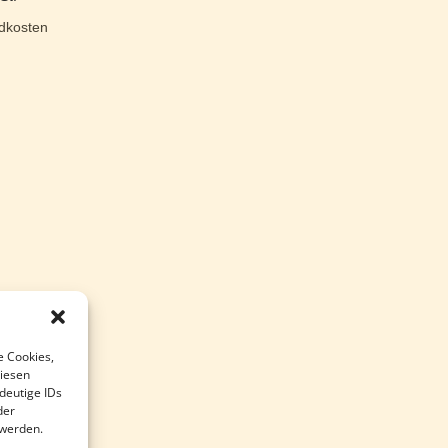
dkosten
e Cookies,
diesen
deutige IDs
der
 werden.