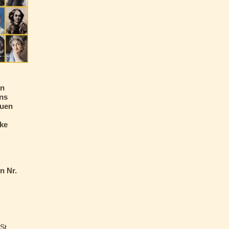
en
ns
auen
ke
n Nr.
St.