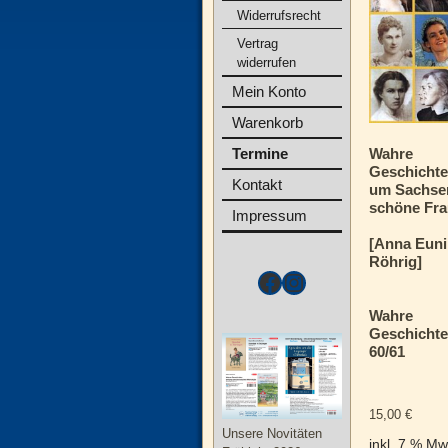
Widerrufsrecht
Vertrag
widerrufen
Mein Konto
Warenkorb
Termine
Wahre
Geschicht
Kontakt
um Sachse
schöne Fr
Impressum
[Anna Euni
Röhrig]
Wahre
Geschichte
60/61
15,00
€
Unsere Novitäten
inkl. 7 % Mw