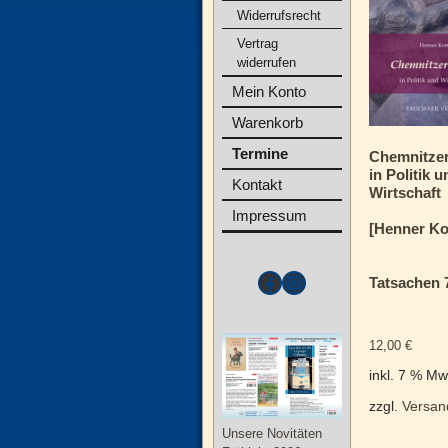
Widerrufsrecht
Vertrag
widerrufen
Mein Konto
Warenkorb
Termine
Chemnitze
in Politik u
Kontakt
Wirtschaft
Impressum
[Henner Ko
Tatsachen 
12,00
€
inkl. 7 % Mw
zzgl.
Versan
Unsere Novitäten