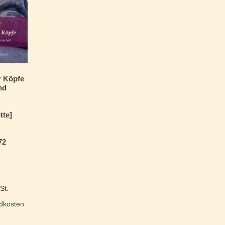
r Köpfe
nd
tte]
72
St.
dkosten