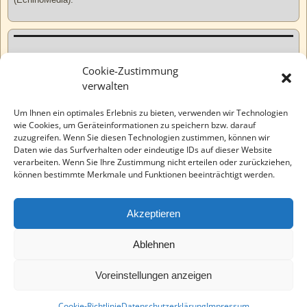
Kurzweiliges
Cookie-Zustimmung
verwalten
Tatsachen
Um Ihnen ein optimales Erlebnis zu bieten, verwenden wir Technologien
wie Cookies, um Geräteinformationen zu speichern bzw. darauf
zuzugreifen. Wenn Sie diesen Technologien zustimmen, können wir
Varia
Daten wie das Surfverhalten oder eindeutige IDs auf dieser Website
verarbeiten. Wenn Sie Ihre Zustimmung nicht erteilen oder zurückziehen,
können bestimmte Merkmale und Funktionen beeinträchtigt werden.
Wahre Geschichten
Akzeptieren
EchinoMedia
Ablehnen
Voreinstellungen anzeigen
©2026 -
Tauchaer Verlag
-
Weaver Xtreme Theme
Datenschutzerklärung
Cookie-Richtlinie
Datenschutzerklärung
Impressum