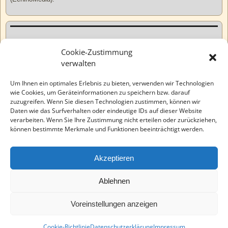
Kurzweiliges
Cookie-Zustimmung
verwalten
Tatsachen
Um Ihnen ein optimales Erlebnis zu bieten, verwenden wir Technologien
wie Cookies, um Geräteinformationen zu speichern bzw. darauf
zuzugreifen. Wenn Sie diesen Technologien zustimmen, können wir
Varia
Daten wie das Surfverhalten oder eindeutige IDs auf dieser Website
verarbeiten. Wenn Sie Ihre Zustimmung nicht erteilen oder zurückziehen,
können bestimmte Merkmale und Funktionen beeinträchtigt werden.
Wahre Geschichten
Akzeptieren
EchinoMedia
Ablehnen
Voreinstellungen anzeigen
©2026 -
Tauchaer Verlag
-
Weaver Xtreme Theme
Datenschutzerklärung
Cookie-Richtlinie
Datenschutzerklärung
Impressum