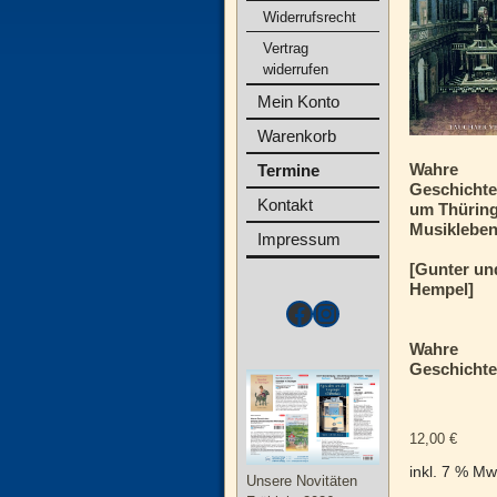
Widerrufsrecht
Vertrag
widerrufen
Mein Konto
Warenkorb
Wahre
Termine
Geschicht
Kontakt
um Thürin
Musiklebe
Impressum
[Gunter un
Hempel]
Wahre
Geschichte
12,00
€
inkl. 7 % Mw
Unsere Novitäten