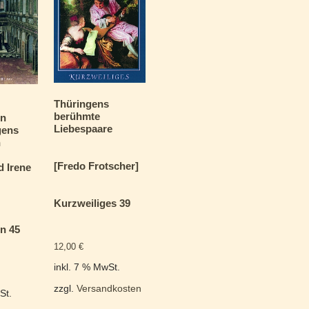
Thüringens
berühmte
en
Liebespaare
gens
n
[Fredo Frotscher]
d Irene
Kurzweiliges 39
n 45
12,00
€
inkl. 7 % MwSt.
zzgl.
Versandkosten
St.