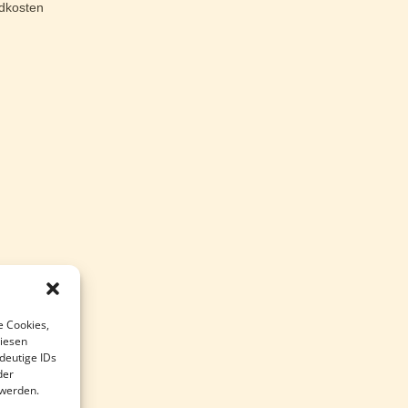
dkosten
e Cookies,
diesen
deutige IDs
der
 werden.