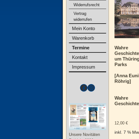
Widerrufsrecht
Vertrag
widerrufen
Mein Konto
Warenkorb
Termine
Wahre
Geschicht
Kontakt
um Thürin
Parks
Impressum
[Anna Euni
Röhrig]
Wahre
Geschichte
12,00
€
inkl. 7 % Mw
Unsere Novitäten