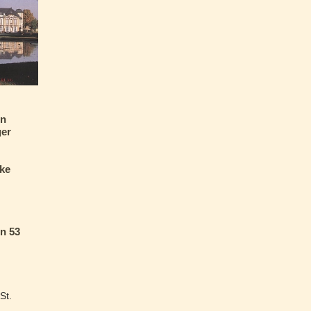
en
ger
ke
n 53
St.