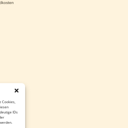
dkosten
e Cookies,
diesen
deutige IDs
der
 werden.