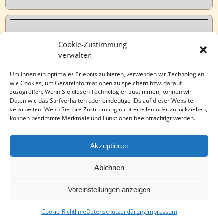
Kurzweiliges
Cookie-Zustimmung
verwalten
Tatsachen
Um Ihnen ein optimales Erlebnis zu bieten, verwenden wir Technologien
wie Cookies, um Geräteinformationen zu speichern bzw. darauf
zuzugreifen. Wenn Sie diesen Technologien zustimmen, können wir
Varia
Daten wie das Surfverhalten oder eindeutige IDs auf dieser Website
verarbeiten. Wenn Sie Ihre Zustimmung nicht erteilen oder zurückziehen,
können bestimmte Merkmale und Funktionen beeinträchtigt werden.
Wahre Geschichten
Akzeptieren
EchinoMedia
Ablehnen
Voreinstellungen anzeigen
©2026 -
Tauchaer Verlag
-
Weaver Xtreme Theme
Datenschutzerklärung
Cookie-Richtlinie
Datenschutzerklärung
Impressum