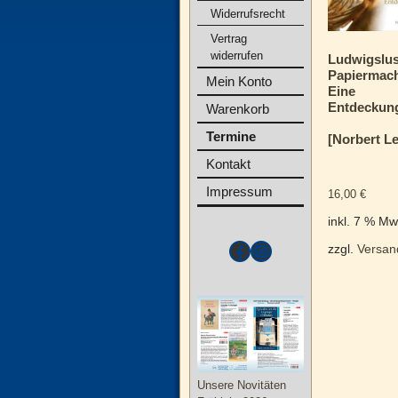
Widerrufsrecht
Vertrag
widerrufen
Ludwigslus
Papiermac
Mein Konto
Eine
Entdeckung
Warenkorb
Termine
[Norbert Le
Kontakt
Impressum
16,00
€
inkl. 7 % Mw
zzgl.
Versan
Unsere Novitäten