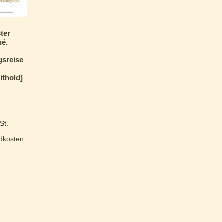
ter
hé.
sreise
ithold]
St.
dkosten